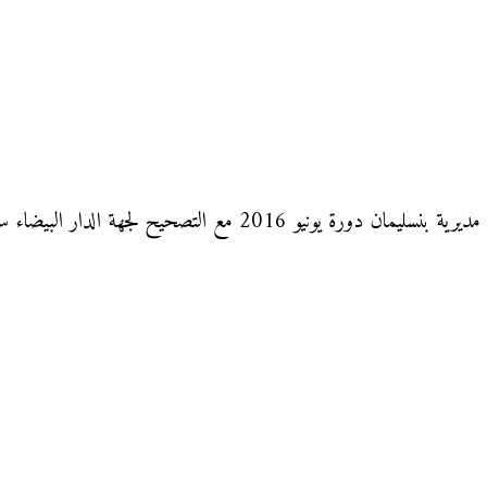
 البيضاء سطات لتلاميذ السنة السادسة من التعليم الإبتدائي.