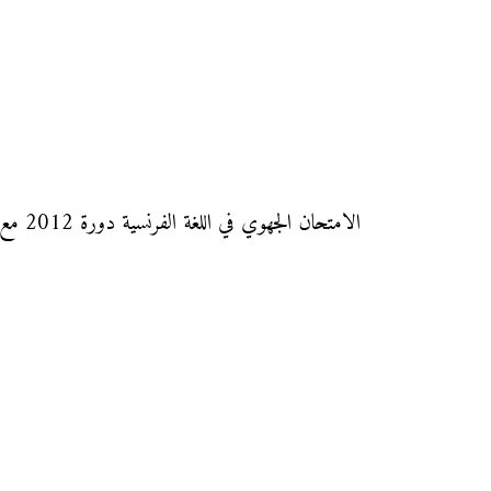
الامتحان الجهوي في اللغة الفرنسية دورة 2012 مع التصحيح لجهة فاس – بولمان، لتلاميذ الأولى باكالوريا شعبة التعليم الأصيل (مسلك اللغة العربية، ومسلك العلوم الشرعية).