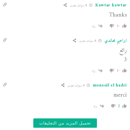
Kawtar kawtar
8 سنوات مضت
Thanks
-1
رد
ابراهيم محاندي
8 سنوات مضت
رائع
3
-1
رد
monssif el hadri
8 سنوات مضت
merci
2
رد
تحميل المزيد من التعليقات