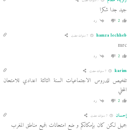
زكرياء سقام
7 سنوات مضت
جيد جدا شكرا
2
رد
hamza lechheb
7 سنوات مضت
mrc
2
رد
karim
7 سنوات مضت
تلخيص للدروس الاجتماعيات السنة الثالثة اعدادي للامتحان
المحلي
2
رد
إحسان
7 سنوات مضت
جميل لكن كان بإمكانكم و ضع امتحانات لجميع مناطق المغرب