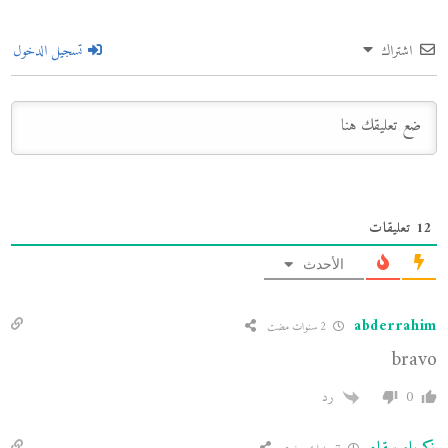
اشتراك
تسجيل الدخول
12
تعليقات
الأحدث
abderrahim
2 سنوات مضت
bravo
0
رد