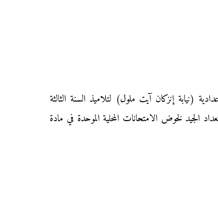
دورة يناير 2013 مع التصحيح بثانوية العلويين الإعدادية (نيابة إنزكان آيت ملول) لتلاميذ السنة الثالثة
تعداد الجيد لخوض الامتحانات المحلية الموحدة في مادة