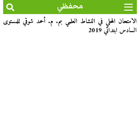
محفظي
الامتحان المحلي في النشاط العلمي بم. م. أحمد شوقي للمستوى
السادس ابتدائي 2019