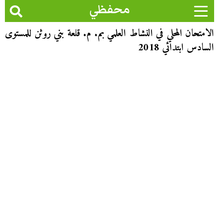
محفظي
الامتحان المحلي في النشاط العلمي بم. م. قلعة بني روثن للمستوى
السادس ابتدائي 2018