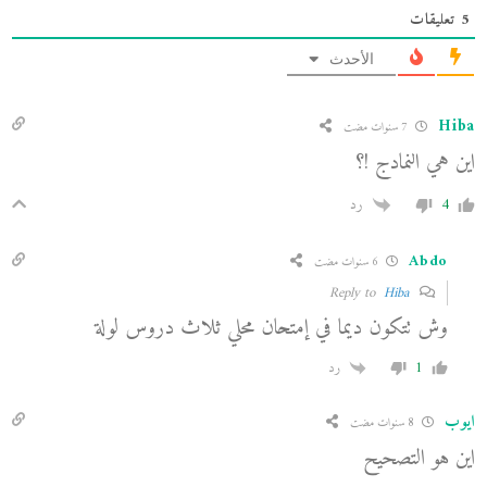
5
تعليقات
الأحدث
Hiba
7 سنوات مضت
اين هي النمادج !؟
4
رد
Abdo
6 سنوات مضت
Hiba
Reply to
وش تتكون ديما في إمتحان محلي ثلاث دروس لولة
1
رد
ايوب
8 سنوات مضت
اين هو التصحيح