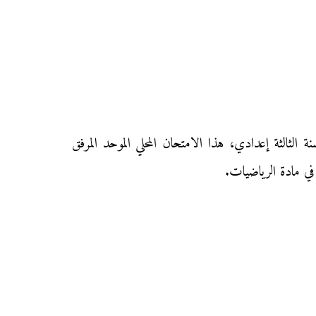
 أفورار (نيابة أزيلال) للسنة الثالثة إعدادي، هذا الامتحان المحلي الموحد المرفق
 في مادة الرياضيات.