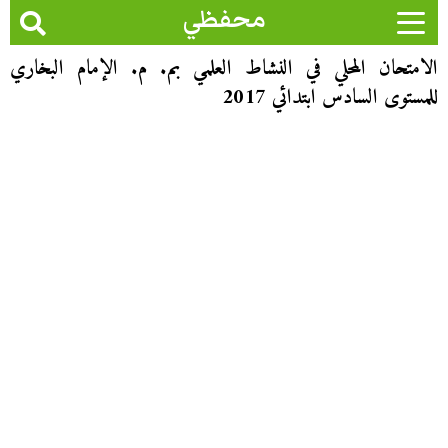
محفظي
الامتحان المحلي في النشاط العلمي بم. م. الإمام البخاري
للمستوى السادس ابتدائي 2017