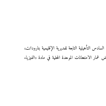
حلي في مادة «الفيزياء والكيمياء» لتلاميذ السنة الثالثة إعدادي دورة يناير 2011 بثانوية محمد السادس التأهيلية التابعة للمديرية الإقليمية بتارودانت،
 غمار الامتحانات الموحدة المحلية في مادة «الفيزياء