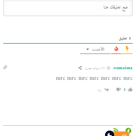
1
تعليق
الأحدث
oumaima
11 سنوات مضت
mrc mrc mrc mrc mrc mrc mrc
4
رد
فاتح