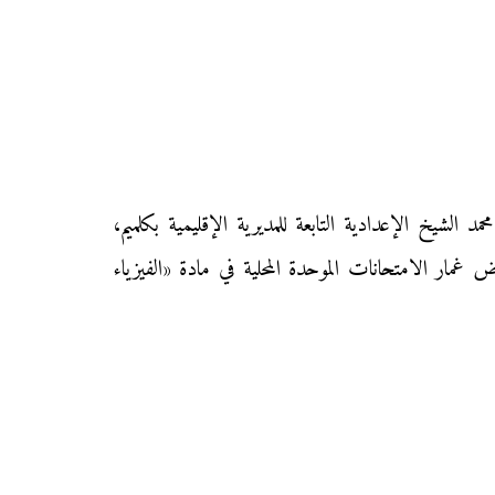
موحد المحلي في مادة «الفيزياء والكيمياء» لتلاميذ السنة الثالثة إعدادي دورة يناير 2017 بثانوية محمد الشيخ الإعدادية التابعة للمديرية الإقليمية بكلميم،
 غمار الامتحانات الموحدة المحلية في مادة «الفيزياء