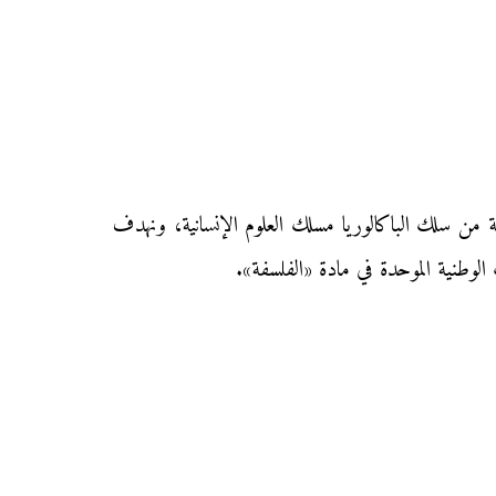
ني الموحد في مادة «الفلسفة» دورة يونيو العادية 2012 لتلاميذ السنة الثانية من سلك الباكالوريا مسلك العلوم الإنسانية، ونهدف
 الوطنية الموحدة في مادة «الفلسفة».