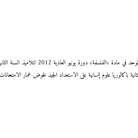
نقدم إليكم زوار «موقع محفظتي» الامتحان الوط
ثانية باكالوريا علوم إنسانية على الاستعداد الجيد لخوض غمار الامتحانات