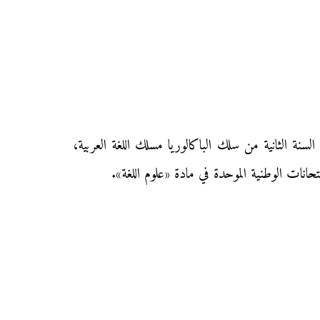
محفظتي» الامتحان الوطني الموحد في مادة «علوم اللغة» دورة يوليوز الاستدراكية 2012 لتلاميذ السنة الثانية من سلك الباكالوريا مسلك اللغة العربية،
حانات الوطنية الموحدة في مادة «علوم اللغة».