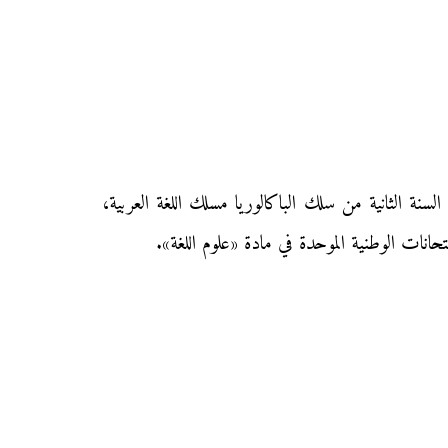
محفظتي» الامتحان الوطني الموحد في مادة «علوم اللغة» دورة يوليوز الاستدراكية 2015 لتلاميذ السنة الثانية من سلك الباكالوريا مسلك اللغة العربية،
حانات الوطنية الموحدة في مادة «علوم اللغة».