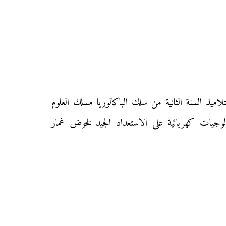
ليكم زوار «موقع محفظتي» الامتحان الوطني الموحد في مادة «علوم المهندس» دورة يوليوز الاستدراكية 2016 لتلاميذ السنة الثانية من سلك الباكالوريا مسلك العلوم
نولوجيات كهربائية على الاستعداد الجيد لخوض غمار