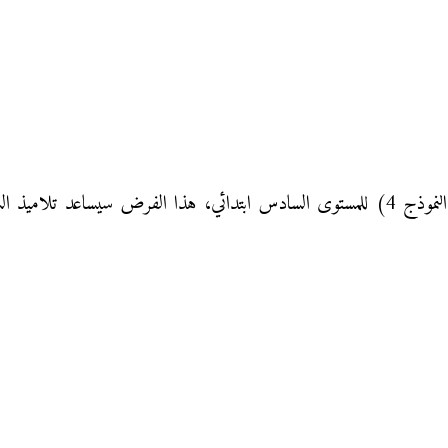
الفرض الثاني في مادة الرياضيات الدورة الأولى (النموذج 4) للمستوى السادس ابتدائي، هذا