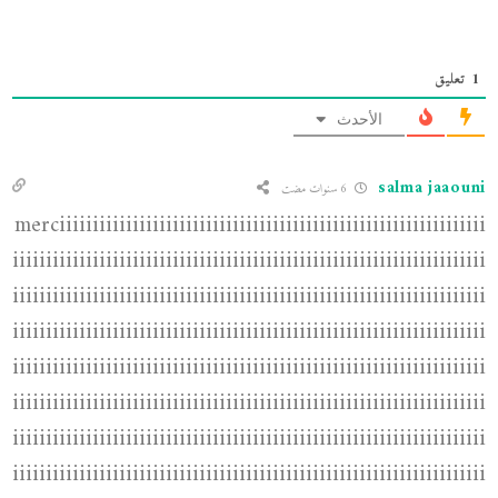
1
تعليق
الأحدث
salma jaaouni
6 سنوات مضت
merciiiiiiiiiiiiiiiiiiiiiiiiiiiiiiiiiiiiiiiiiiiiiiiiiiiiiiiiiiiiiiii
iiiiiiiiiiiiiiiiiiiiiiiiiiiiiiiiiiiiiiiiiiiiiiiiiiiiiiiiiiiiiiiiiiiiiii
iiiiiiiiiiiiiiiiiiiiiiiiiiiiiiiiiiiiiiiiiiiiiiiiiiiiiiiiiiiiiiiiiiiiiii
iiiiiiiiiiiiiiiiiiiiiiiiiiiiiiiiiiiiiiiiiiiiiiiiiiiiiiiiiiiiiiiiiiiiiii
iiiiiiiiiiiiiiiiiiiiiiiiiiiiiiiiiiiiiiiiiiiiiiiiiiiiiiiiiiiiiiiiiiiiiii
iiiiiiiiiiiiiiiiiiiiiiiiiiiiiiiiiiiiiiiiiiiiiiiiiiiiiiiiiiiiiiiiiiiiiii
iiiiiiiiiiiiiiiiiiiiiiiiiiiiiiiiiiiiiiiiiiiiiiiiiiiiiiiiiiiiiiiiiiiiiii
iiiiiiiiiiiiiiiiiiiiiiiiiiiiiiiiiiiiiiiiiiiiiiiiiiiiiiiiiiiiiiiiiiiiiii