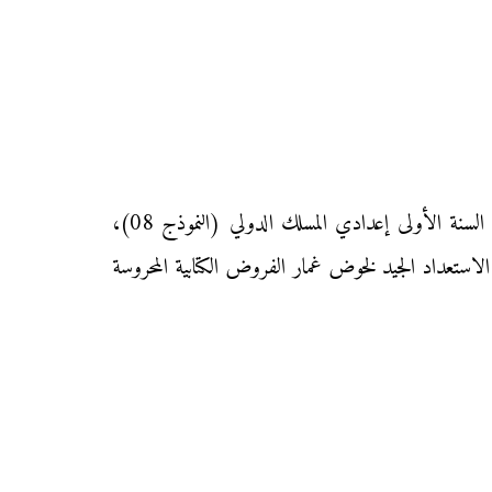
نقدم إليكم زوار موقع «محفظتي» الفرض الأول من المرحلة الثانية من الدورة الأولى في مادة الفيزياء والكيمياء لتلاميذ السنة الأولى إعدادي المسلك الدولي (النموذج 08)،
لاستعداد الجيد لخوض غمار الفروض الكتابية المحروسة