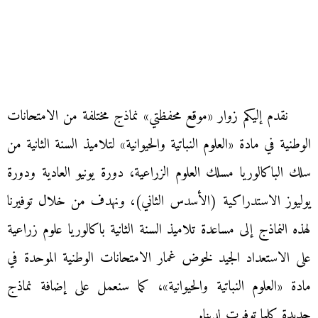
نقدم إليكم زوار «موقع محفظتي» نماذج مختلفة من الامتحانات
الوطنية في مادة «العلوم النباتية والحيوانية» لتلاميذ السنة الثانية من
سلك الباكالوريا مسلك العلوم الزراعية، دورة يونيو العادية ودورة
يوليوز الاستدراكية (الأسدس الثاني)، ونهدف من خلال توفيرنا
لهذه النماذج إلى مساعدة تلاميذ السنة الثانية باكالوريا علوم زراعية
على الاستعداد الجيد لخوض غمار الامتحانات الوطنية الموحدة في
مادة «العلوم النباتية والحيوانية»، كما سنعمل على إضافة نماذج
جديدة كلما توفرت لدينا.