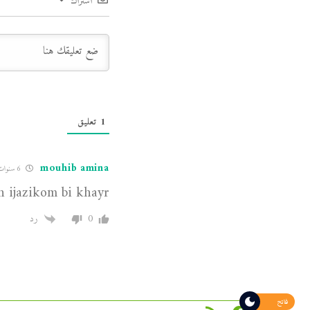
اشتراك
1
تعليق
mouhib amina
6 سنوات مضت
ah ijazikom bi khayr
0
رد
فاتح