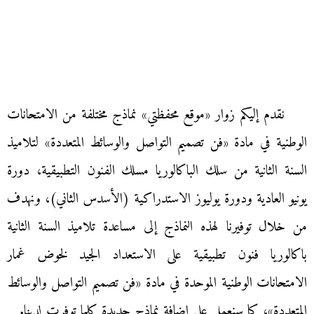
نقدم إليكم زوار «موقع محفظتي» نماذج مختلفة من الامتحانات
الوطنية في مادة «فن تصميم التواصل والوسائط المتعددة» لتلاميذ
السنة الثانية من سلك الباكالوريا مسلك الفنون التطبيقية، دورة
يونيو العادية ودورة يوليوز الاستدراكية (الأسدس الثاني)، ونهدف
من خلال توفيرنا لهذه النماذج إلى مساعدة تلاميذ السنة الثانية
باكالوريا فنون تطبيقية على الاستعداد الجيد لخوض غمار
الامتحانات الوطنية الموحدة في مادة «فن تصميم التواصل والوسائط
المتعددة»، كما سنعمل على إضافة نماذج جديدة كلما توفرت لدينا.