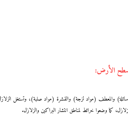
سائلة) والمعطف (مواد لزجة) والقشرة (مواد صلبة)، وتستغل الزلا
زل، كما وضعوا خرائط لمناطق انتشار البراكين والزلازل.