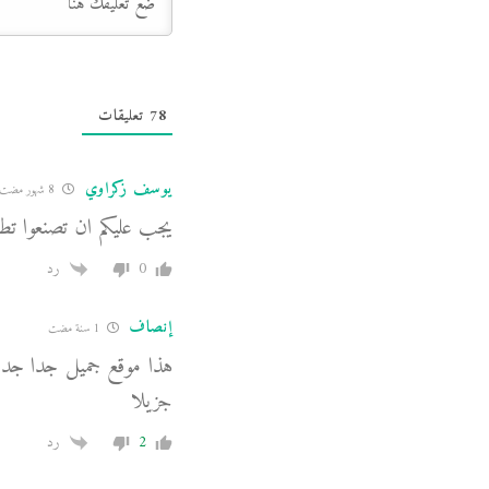
78
تعليقات
يوسف زكراوي
8 شهور مضت
يجب عليكم ان تصنعوا تط
0
رد
إنصاف
1 سنة مضت
هذا موقع جميل جدا جدا
جزيلا
2
رد