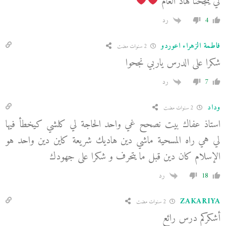
لي ينجحنا هاد العام
4
رد
فاطمة الزهراء اعوردو
2 سنوات مضت
شكرا على الدرس ياربي نجحوا
7
رد
وداد
2 سنوات مضت
استاذ عفاك بيت نصحح غي واحد الحاجة لي كلشي كيخطأ فيها
لي هي راه المسحية ماشي دين هاديك شريعة كاين دين واحد هو
الإسلام كان دين قبل ما يتحرف و شكرا على جهودك
18
رد
ZAKARIYA
2 سنوات مضت
أشكركم درس رائع