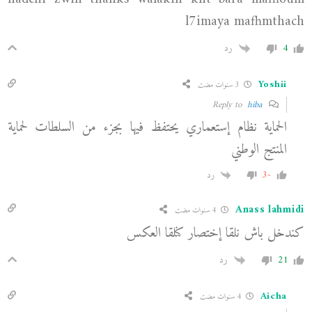
l7imaya mafhmthach
4
رد
Yoshii
3 سنوات مضت
hiba
Reply to
‏الحماية نظام إستعماري ‏يحتفظ فيها بجزء من السلطات لحماية
المنتج الوطني
-3
رد
Anass lahmidi
4 سنوات مضت
كندخل باش نلقا إختصار كنلقا العكس
21
رد
Aicha
4 سنوات مضت