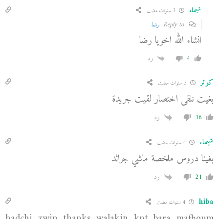
شيماء
3 سنوات مضت
Reply to
رضا
انشاء الله اخويا رضا
4
رد
كوثر
3 سنوات مضت
بغيت نلقى اختصار لقيت جريدة
16
رد
شيماء
4 سنوات مضت
بغينا دروس ملخصة ماشي جرائد
21
رد
hiba
4 سنوات مضت
hadchi zwin thanks walakin knt bara mafhoum