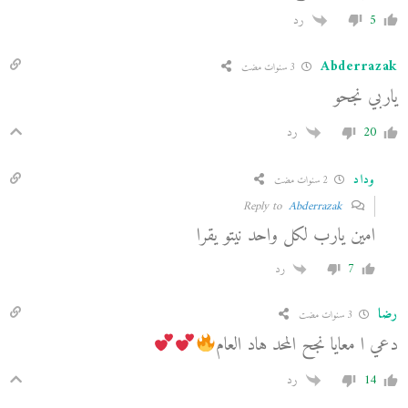
5
رد
Abderrazak
3 سنوات مضت
ياربي نجحو
20
رد
وداد
2 سنوات مضت
Abderrazak
Reply to
امين يارب لكل واحد نيتو يقرا
7
رد
رضا
3 سنوات مضت
دعي ا معايا نجح المحد هاد العام
14
رد