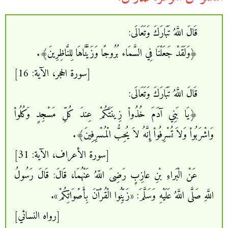
قَالَ اللَّهُ تَبَارَكَ وَتَعَالَى:
﴿وَلَقَدْ جَعَلْنَا فِي السَّمَاء بُرُوجًا وَزَيَّنَّاهَا لِلنَّاظِرِينَ﴾.
[سورة الحجر، الآية: 16]
قَالَ اللَّهُ تَبَارَكَ وَتَعَالَى:
﴿يَا بَنِي آدَمَ خُذُواْ زِينَتَكُمْ عِندَ كُلِّ مَسْجِدٍ وَكُلُواْ
وَاشْرَبُواْ وَلاَ تُسْرِفُواْ إِنَّهُ لاَ يُحِبُّ الْمُسْرِفِينَ﴾.
[سورة الأعراف، الآية: 31]
عَنْ الْبَراءِ بْنِ عازِبٍ رَضِىَ اللّهُ عَنْهُمَا، قَالَ: قَالَ رَسُولُ
اللَّهِ صَلَّى اللَّهُ عَلَيْهِ وَسَلَّمَ: «زَيِّنُوا الْقُرْآنَ بِأَصْوَاتِكُمْ».
[رواه النسائي]