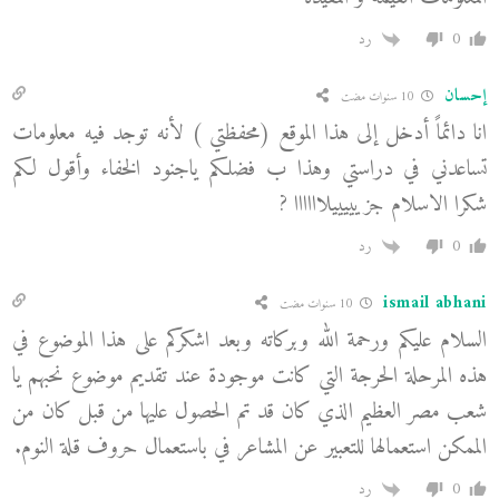
0
رد
إحسان
10 سنوات مضت
انا دائماً أدخل إلى هذا الموقع (محفظتي ) لأنه توجد فيه معلومات
تساعدني في دراستي وهذا ب فضلكم ياجنود الخفاء وأقول لكم
شكرا الاسلام جزيييييلاااااا ?
0
رد
ismail abhani
10 سنوات مضت
السلام عليكم ورحمة الله وبركاته وبعد اشكركم على هذا الموضوع في
هذه المرحلة الحرجة التي كانت موجودة عند تقديم موضوع نحبهم يا
شعب مصر العظيم الذي كان قد تم الحصول عليها من قبل كان من
الممكن استعمالها للتعبير عن المشاعر في باستعمال حروف قلة النوم.
0
رد