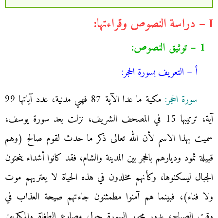
I – دراسة النصوص وقراءتها:
1 – توثيق النصوص:
أ – التعريف بسورة الحجر:
سورة الحجر:
مكية ما عدا الآية 87 فهي مدنية، عدد آياتها 99
آية، ترتيبها 15 في المصحف الشريف، نزلت بعد سورة يوسف،
سميت بهذا الاسم لأن الله تعالى ذكر ما حدث لقوم صالح (وهم
قبيلة ثمود وديارهم بالحجر بين المدينة والشام، فقد كانوا أشداء ينحتون
الجبال ليسكنوها، وكأنهم مخلدون في هذه الحياة لا يعتريهم موت
ولا فناء)، فبينما هم آمنوا مطمئنون جاءتهم صيحة العذاب في
وقت الصباح، يدور محور السورة حول مصارع الطغاة والمكذبين