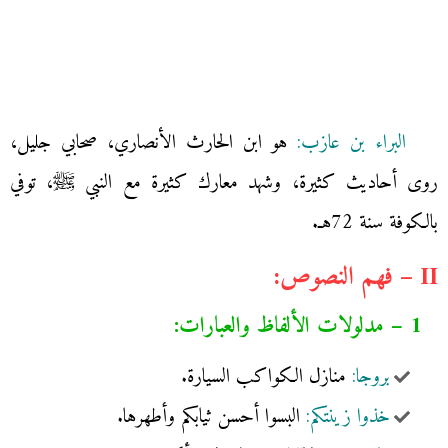
البراء بن عازب:
هو ابن الحارث الأنصاري، صحابي جليل،
روى أحاديث كثيرة، وشهد معارك كثيرة مع النبي ﷺ، توفي
بالكوفة سنة 72هـ.
II – فهم النصوص:
1 – مدلولات الألفاظ والعبارات:
بروجا:
منازل الكواكب السيارة.
خذوا زينتكم:
البسوا أحسن ثيابكم وأطهرها.