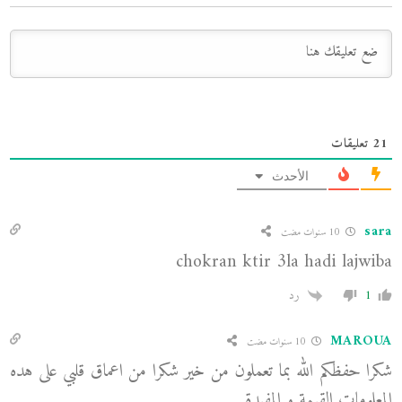
21
تعليقات
الأحدث
sara
10 سنوات مضت
chokran ktir 3la hadi lajwiba
1
رد
MAROUA
10 سنوات مضت
شكرا حفظكم الله بما تعملون من خير شكرا من اعماق قلبي على هده
المعلومات القيمة و المفيدة