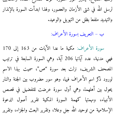
لرسل الله في شتى الأزمان والعصور، ولهذا ابتدأت السورة بالإنذار
والتهديد ملفعا بظل من التهويل والوعيد.
ب – التعريف بسورة الأعراف:
سورة الأعراف:
مكية ما عدا الآيات من 163 إلى 170
فهي مدنية، عدد آياتها 206 آية، وهي السورة السابعة في ترتيب
المصحف الشريف، نزلت بعد سورة “ص”، سميت بهذا الاسم
لورود ذكر اسم الأعراف فيها، وهو سور مضروب بين الجنة والنار
يحول بين أهلهما، وهي أول سورة عرضت للتفضيل في قصص
الأنبياء، ومهمتها كمهمة السورة المكية تقرير أصول الدعوة
الإسلامية من توحيد الله جل وعلا، وتقرير البعث والجزاء، وتقرير