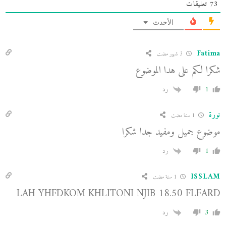
73
تعليقات
الأحدث
Fatima
3 شهور مضت
شكرا لكم على هدا الموضوع
1
رد
نورة
1 سنة مضت
موضوع جميل ومفيد جدا شكرا
1
رد
ISSLAM
1 سنة مضت
LAH YHFDKOM KHLITONI NJIB 18.50 FLFARD
3
رد