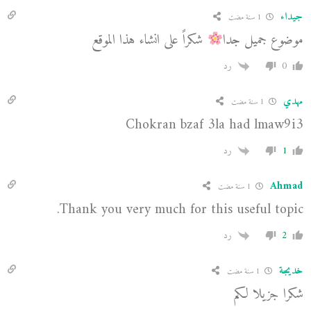
جيداء
1 سنة مضت
موضوع جميل جدا
شكراً على انشاء هذا الموقع
0
رد
مهدي
1 سنة مضت
Chokran bzaf 3la had lmaw9i3
1
رد
Ahmad
1 سنة مضت
Thank you very much for this useful topic.
2
رد
خديجة
1 سنة مضت
شكرا جزيلا لكم