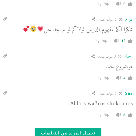
0
رد
مرام
2 سنوات مضت
شكرا لكم لمفهوم الدرس لولاكم لو لم اجد حل
12
رد
اسماء
3 سنوات مضت
موضووع جيد
4
رد
Sus
3 سنوات مضت
Aldars wa3ros shokranos
6
رد
تحميل المزيد من التعليقات