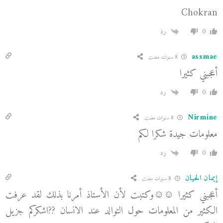
Chokran
0
رد
assmae
8 سنوات مضت
أعجبني كثيرا
0
رد
Nirmine
8 سنوات مضت
معلومات جيدة شكرا لكم
0
رد
إيمان الحيان
8 سنوات مضت
أعجبني كثيرا ☺☺وكتبت لأن الأستاذ أمرنا بذلك لقد عرفت
الكثير من المعلومات حول التوالد عند الانسان ??اشكركم جزيل