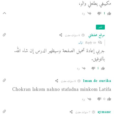
مكيبغي يطلعلي والو،
1
رد
المدير
موقع محفظتي
6 سنوات مضت
Reply to
نهال
جربي إعادة تحميل الصفحة وسيظهر الدرس إن شاء الله.
بالتوفيق.
1
رد
Iman de ourika
6 سنوات مضت
Chokran lakom nahno stafadna minkom Latifa
0
رد
aymane
7 سنوات مضت