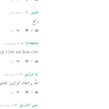
محسين
7 سنوات مضت
رائع
2
رد
Soumia
8 سنوات مضت
p c’est un bon cite
1
رد
اية عزاوي
9 سنوات مضت
الله يرحملك الوالدين نف
1
رد
سلمى الفاروقي
9 سنوات مضت