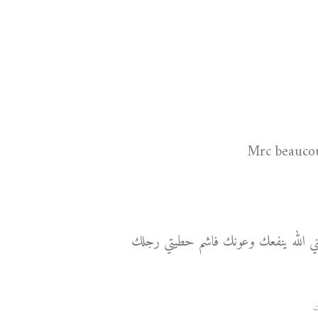
Mrc beaucou
عتيني الله ينفعك وعونك فاشم حطيتي رجلك