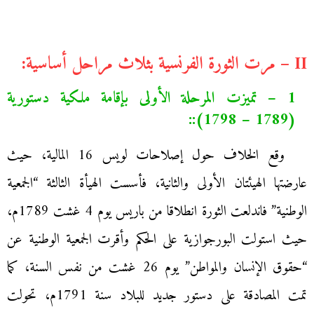
II – مرت الثورة الفرنسية بثلاث مراحل أساسية:
1 – تميزت المرحلة الأولى بإقامة ملكية دستورية
(1789 – 1798)::
وقع الخلاف حول إصلاحات لويس 16 المالية، حيث
عارضتها الهيئتان الأولى والثانية، فأسست الهيأة الثالثة “الجمعية
الوطنية” فاندلعت الثورة انطلاقا من باريس يوم 4 غشت 1789م،
حيث استولت البورجوازية على الحكم وأقرت الجمعية الوطنية عن
“حقوق الإنسان والمواطن” يوم 26 غشت من نفس السنة، كما
تمت المصادقة على دستور جديد للبلاد سنة 1791م، تحولت