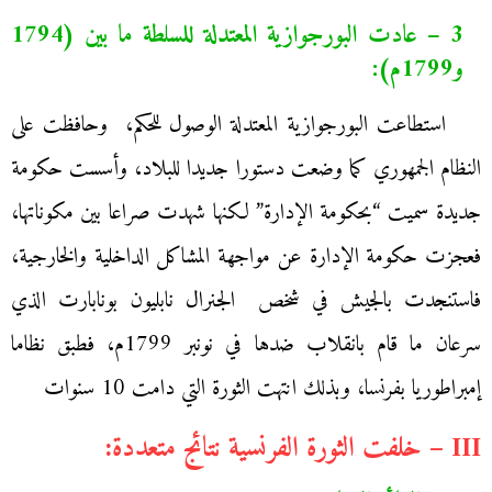
3 – عادت البورجوازية المعتدلة للسلطة ما بين (1794
و1799م):
استطاعت البورجوازية المعتدلة الوصول للحكم، وحافظت على
النظام الجمهوري كما وضعت دستورا جديدا للبلاد، وأسست حكومة
جديدة سميت “بحكومة الإدارة” لكنها شهدت صراعا بين مكوناتها،
فعجزت حكومة الإدارة عن مواجهة المشاكل الداخلية والخارجية،
فاستنجدت بالجيش في شخص الجنرال نابليون بونابارت الذي
سرعان ما قام بانقلاب ضدها في نونبر 1799م، فطبق نظاما
إمبراطوريا بفرنسا، وبذلك انتهت الثورة التي دامت 10 سنوات
III – خلفت الثورة الفرنسية نتائج متعددة: