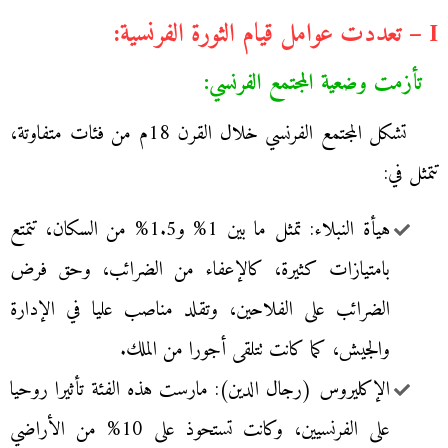
I – تعددت عوامل قيام الثورة الفرنسية:
تأزمت وضعية المجتمع الفرنسي:
تشكل المجتمع الفرنسي خلال القرن 18م من فئات متفاوتة،
تتمثل في:
هيأة النبلاء: تمثل ما بين 1% و1.5% من السكان، تتمتع
بامتيازات كثيرة، كالإعفاء من الضرائب، وحق فرض
الضرائب على الفلاحين، وتقلد مناصب عليا في الإدارة
والجيش، كما كانت تتلقى أجورا من الملك.
الإكليروس (رجال الدين): مارست هذه الفئة تأثيرا روحيا
على الفرنسيين، وكانت تستحوذ على 10% من الأراضي