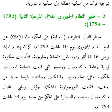
بموجبه فرنسا من ملكية مطلقة إلى ملكية دستورية.
2 – ظهر النظام الجمهوري خلال المرحلة الثانية (1792
– 1794):
سيطر التيار المتطرف (اليعاقبة) على الحكم، وتم الإعلان عن
قيام النظام الجمهوري يوم 10 غشت 1792م، كما تم إعدام الملك
لويس 16 مما أثار ردود فعل داخلية وخارجية، فتأسست حكومة
ثورية بزعامة ماكسميليان روبسبير التي قامت بتصفية المعارضين
لحكمها، مثل: الجيرونديين والملكيين وسادت فرنسا حالة من
الرعب، فقامت البورجوازية المشكلة للمؤتمر الوطني باغتيال
ماكسميليان روبسبير والسيطرة على الحكم من جديد يوم 24 غشت
1794م.