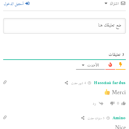
اشتراك
تسجيل الدخول
3
تعليقات
الأحدث
Hassñaà fardus
4 شهور مضت
Merci
0
رد
Amino
5 سنوات مضت
Nice