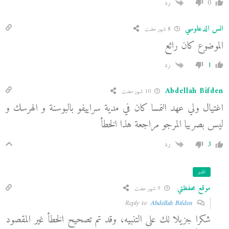
0
رد
انس الدعلوسي
8 شهور مضت
الموضوع كان رائع
1
رد
Abdellah Bifden
10 شهور مضت
اغتيال ولي عهد النمسا كان في مدية سراييفو بالبوسنة و الهرسك و
ليس بصربيا المرجو مراجعة هذا الخطأ
3
رد
المدير
موقع محفظتي
9 شهور مضت
Abdellah Bifden
Reply to
شكرا جزيلا لك على التنبيه، وقد تم تصحيح الخطأ غير المقصود