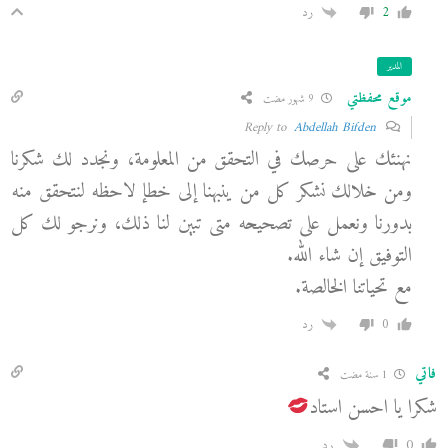
2
رد
المدير
موقع محفظتي
9 شهور مضت
Abdellah Bifden
Reply to
نهنئك على حرصك في التحقق من المعلومة، ونجدد لك شكرنا
ومن خلالك نشكر كل من ينبهنا إلى خطإ لاحظه لنتحقق منه
بدورنا ونعمل على تصحيحه متى تبين لنا ذلك، ونرجو لك كل
التوفيق إن شاء الله.
مع تحياتنا الخالصة.
0
رد
فاتي
1 سنة مضت
شكرا يا احسن استاد
0
رد