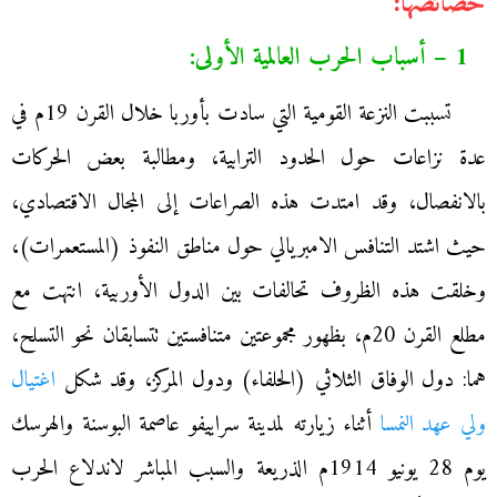
خصائصها:
1 – أسباب الحرب العالمية الأولى:
تسببت النزعة القومية التي سادت بأوربا خلال القرن 19م في
عدة نزاعات حول الحدود الترابية، ومطالبة بعض الحركات
بالانفصال، وقد امتدت هذه الصراعات إلى المجال الاقتصادي،
حيث اشتد التنافس الامبريالي حول مناطق النفوذ (المستعمرات)،
وخلقت هذه الظروف تحالفات بين الدول الأوربية، انتهت مع
مطلع القرن 20م، بظهور مجموعتين متنافستين تتسابقان نحو التسلح،
هما: دول الوفاق الثلاثي (الحلفاء) ودول المركز، وقد شكل
اغتيال
ولي عهد النمسا
أثناء زيارته لمدينة سراييفو عاصمة البوسنة والهرسك
يوم 28 يونيو 1914م الذريعة والسبب المباشر لاندلاع الحرب