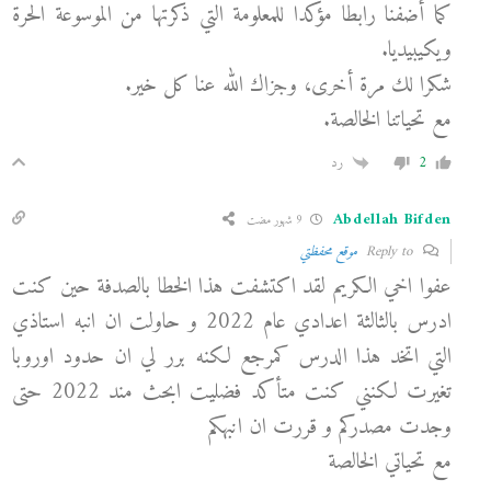
كما أضفنا رابطا مؤكدا للمعلومة التي ذكرتها من الموسوعة الحرة
ويكيبيديا.
شكرا لك مرة أخرى، وجزاك الله عنا كل خير.
مع تحياتنا الخالصة.
2
رد
Abdellah Bifden
9 شهور مضت
Reply to
موقع محفظتي
عفوا اخي الكريم لقد اكتشفت هذا الخطا بالصدفة حين كنت
ادرس بالثالثة اعدادي عام 2022 و حاولت ان انبه استاذي
التي اتخد هذا الدرس كمرجع لكنه برر لي ان حدود اوروبا
تغيرت لكنني كنت متأكد فضليت ابحث مند 2022 حتى
وجدت مصدركم و قررت ان انبهكم
مع تحياتي الخالصة