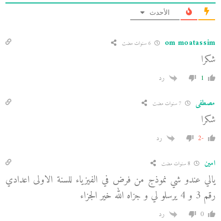
الأحدث
om moatassim
6 سنوات مضت
شكرا
1
رد
مصطفى
7 سنوات مضت
شكرا
-2
رد
امين
8 سنوات مضت
يالي عندو شي نموذج من فرض في الفيزياء للسنة الاولى اعدادي
رقم 3 و 4 يرسلو لي و جزاه الله خير الجزاء
0
رد