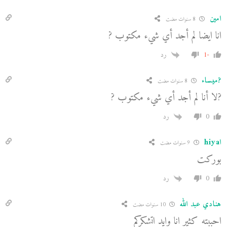
امين
8 سنوات مضت
انا ايضا لم أجد أي شيء مكتوب ?
-1
رد
?ميساء
8 سنوات مضت
?لا أنا لم أجد أي شيء مكتوب ?
0
رد
اhiya
9 سنوات مضت
بوركت
0
رد
هنادي عبد الله
10 سنوات مضت
احببته كثير انا وايد اتشكركم