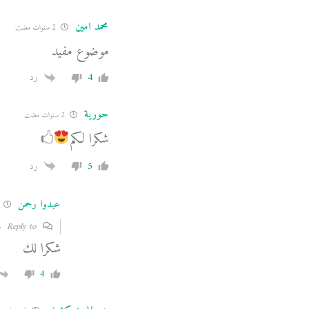
محمد امين
2 سنوات مضت
موضوع مفيد
4
رد
حورية
2 سنوات مضت
شكرا لكم
🖒
5
رد
عبدوا رحمن
2 
Reply to
ح
شكرا لك
4