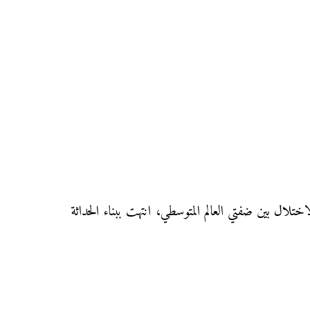
حلة التوازن ومرحلة الاختلال بين ضفتي العالم المتوسطي، انتهت ببناء الحداثة