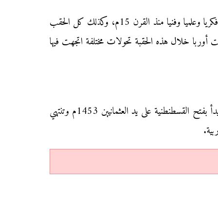
يندرج موضوع البرنامج زمنيا حسب التحقيب الأوربي في ظل أواخر الحقبة الوسيطية، حيث كانت يقضة الغرب الأوربي فكريا وعلميا وفنيا منذ القرن 15م، وكذلك كل الحقب
 القرن 18م 1789م، بحدوث الثورة الفرنسية، وقد عاشت أوربا خلال هذه الحقبة تحولات مختلفة اتجهت فيها
خلال نفس الفترة المدروسة، كان العالم الإسلامي يعيش أحداث أخرى والتي دارت كلها في ظل الحقبة الحديثة والتي تبدأ بفتح القسطنطنية على يد العثمانيين 1453م وتنتهي