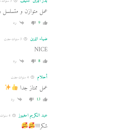
بدر الدين كثيف
3 سنوات مضت
عمل متوازن و متسلسل و 
9
رد
ضياء الدين
3 سنوات مضت
NICE
8
رد
أحلام
4 سنوات مضت
عمل ممتاز جدا
13
رد
عبد الكريم امغيوز
4 سنوات مضت
شكراااا