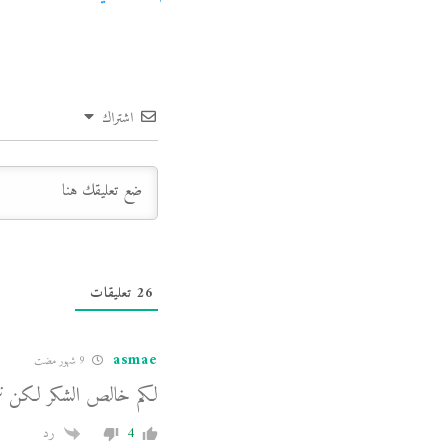
اشتراك
26
تعليقات
asmae
9 شهور مضت
لكم خالص الشكر لكن نت
4
رد