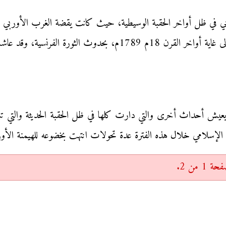
الحديثة التي تبدأ باكتشاف العالم الجديد 1492م، وتمتد الى غاية أواخر
 من 2.