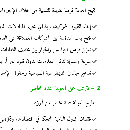
تتيح العولمة فرصا عديدة للتنمية من خلال الإجراءات 
إلغاء القيود الجمركية، وبالتالي تحرير المبادلات الت
فتح باب المنافسة بين الشركات العملاقة على الصعي
تعزيز فرص التواصل والحوار بين مختلف الثقافات.
سرعة وسهولة تدفق المعلومات بدون قيود عبر أرجاء ال
تدعيم مبادئ الديمقراطية السياسية وحقوق الإنسا
2 – تترتب عن العولمة عدة مخاطر:
تطرح العولمة عدة مخاطر من أبرزها:
فقدان الدول النامية التحكم في اقتصادها، وتكريس ت