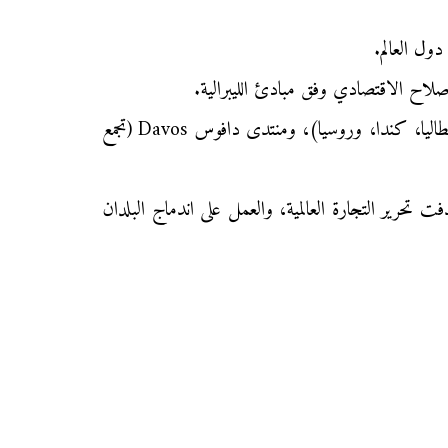
دول العالم.
لإصلاح الاقتصادي وفق مبادئ الليبرالية.
وضمنها الدول الثمانية الكبرى (الولايات المتحدة الأمريكية، اليابان، ألمانيا، فرنسا، بريطانيا، إيطاليا، كندا، وروسيا)، ومنتدى دافوس Davos (تجمع
لتجارة)، واستهدفت تحرير التجارة العالمية، والعمل على اندماج البلدان