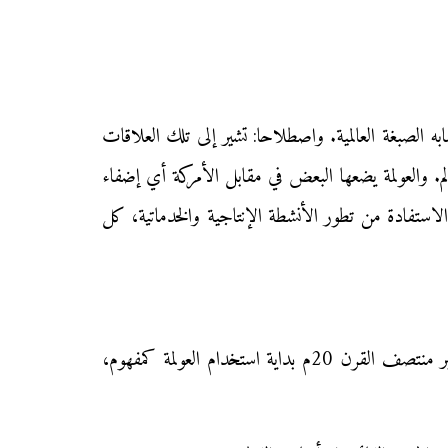
لغة الفرنسية Globalisation، وتعني تعميم الشيء واكتسابه الصبغة العالمية. واصطلاحا: تشير إلى تلك العلاقات
م. والعولمة يضعها البعض في مقابل الأمركة أي إضفاء
الاستفادة من تطور الأنشطة الإنتاجية والخدماتية، كل
للعولمة جذور تاريخية تمتد على عصر النهضة الأوربية الحديثة، ويتزامن تطور ظاهرة العولمة مع تطور ظاهرة الرأسمالية، ويعتبر منتصف القرن 20م بداية استخدام العولمة كمفهوم،