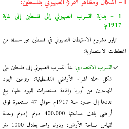
І – أشكال ومظاهر التمركز الصهيوني بفلسطين:
1 – بداية التسرب الصهيوني إلى فلسطين إلى غاية
1917م:
تبلور مشروع الاستيطان الصهيوني في فلسطين عبر سلسلة من
المخططات الاستعمارية:
التسرب الاقتصادي:
بدأ التسرب الصهيوني إلى فلسطين على
شكل حملة لشراء الأراضي الفلسطينية، وتوطين اليهود
المهاجرين من أوربا وإقامة مستعمرات لليهود عليها، بلغ
عددها إلى حدود سنة 1917م حوالي 47 مستعمرة فوق
أراضي بلغت مساحتها 400.000 دونم (دونم وحدة
لقياس مساحة الأرض، ودونم واحد يعادل 1000 متر