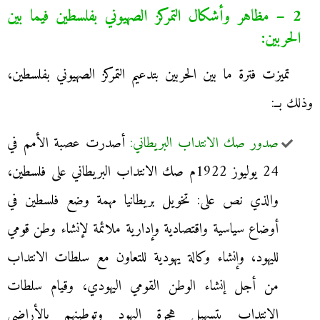
2 – مظاهر وأشكال التمركز الصهيوني بفلسطين فيما بين
الحربين:
تميزت فترة ما بين الحربين بتدعيم التمركز الصهيوني بفلسطين،
وذلك بــ:
صدور صك الانتداب البريطاني:
أصدرت عصبة الأمم في
24 يوليوز 1922م صك الانتداب البريطاني على فلسطين،
والذي نص على: تخويل بريطانيا مهمة وضع فلسطين في
أوضاع سياسية واقتصادية وإدارية ملائمة لإنشاء وطن قومي
لليهود، وإنشاء وكالة يهودية للتعاون مع سلطات الانتداب
من أجل إنشاء الوطن القومي اليهودي، وقيام سلطات
الانتداب بتسهيل هجرة اليهود وتوطينهم بالأراضي