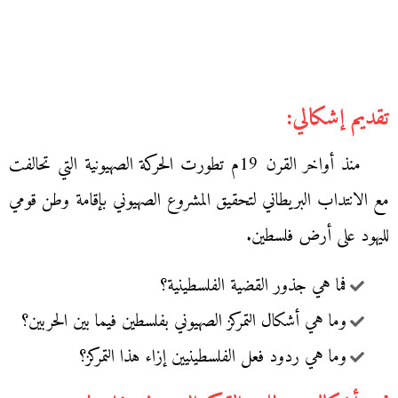
تقديم إشكالي:
منذ أواخر القرن 19م تطورت الحركة الصهيونية التي تحالفت
مع الانتداب البريطاني لتحقيق المشروع الصهيوني بإقامة وطن قومي
لليهود على أرض فلسطين.
فما هي جذور القضية الفلسطينية؟
وما هي أشكال التمركز الصهيوني بفلسطين فيما بين الحربين؟
وما هي ردود فعل الفلسطينيين إزاء هذا التمركز؟