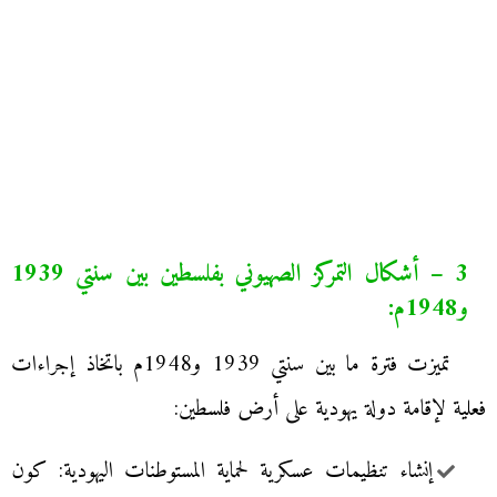
3 – أشكال التمركز الصهيوني بفلسطين بين سنتي 1939
و1948م:
تميزت فترة ما بين سنتي 1939 و1948م باتخاذ إجراءات
فعلية لإقامة دولة يهودية على أرض فلسطين:
إنشاء تنظيمات عسكرية لحماية المستوطنات اليهودية: كون