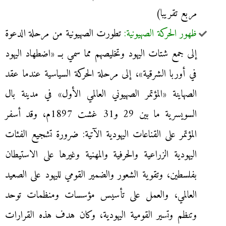
مربع تقريبا)
ظهور الحركة الصهيونية:
تطورت الصهيونية من مرحلة الدعوة
إلى جمع شتات اليهود وتخليصهم مما سمي بــ «اضطهاد اليهود
في أوربا الشرقية»، إلى مرحلة الحركة السياسية عندما عقد
الصهاينة «المؤتمر الصهيوني العالمي الأول» في مدينة بال
السويسرية ما بين 29 و31 غشت 1897م، وقد أسفر
المؤتمر على القناعات اليهودية الآتية: ضرورة تشجيع الفئات
اليهودية الزراعية والحرفية والمهنية وغيرها على الاستيطان
بفلسطين، وتقوية الشعور والضمير القومي لليهود على الصعيد
العالمي، والعمل على تأسيس مؤسسات ومنظمات توحد
وتنظم وتسير القومية اليهودية، وكان هدف هذه القرارات