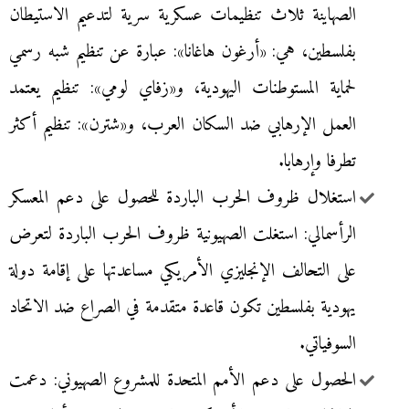
الصهاينة ثلاث تنظيمات عسكرية سرية لتدعيم الاستيطان
بفلسطين، هي: «أرغون هاغانا»: عبارة عن تنظيم شبه رسمي
لحماية المستوطنات اليهودية، و«زفاي لومي»: تنظيم يعتمد
العمل الإرهابي ضد السكان العرب، و«شترن»: تنظيم أكثر
تطرفا وإرهابا.
استغلال ظروف الحرب الباردة للحصول على دعم المعسكر
الرأسمالي: استغلت الصهيونية ظروف الحرب الباردة لتعرض
على التحالف الإنجليزي الأمريكي مساعدتها على إقامة دولة
يهودية بفلسطين تكون قاعدة متقدمة في الصراع ضد الاتحاد
السوفياتي.
الحصول على دعم الأمم المتحدة للمشروع الصهيوني: دعمت