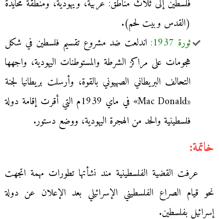
فلسطين إلى ثلاث مناطق: عربية، ويهودية، ومنطقة محايدة
(القدس وبيت لحم).
ثورة 1937:
اندلعت ضد مشروع تقسيم فلسطين في شكل
هجومات على مراكز الشرطة والمستوطنات اليهودية، واجهها
التحالف البريطاني الصهيوني بالقوة، وأرسلت بريطانيا لجنة
«Mac Donald» في ماي 1939م التي أقرت إقامة دولة
فلسطينية والحد من الهجرة اليهودية، ووضع دستور.
خاتمة:
عرفت القضية الفلسطينية مند نشأتها تطورات مهمة اتجهت
نحو قيام الصراع الفلسطيني الإسرائيلي بعد الإعلان عن دولة
إسرائيل بفلسطين.