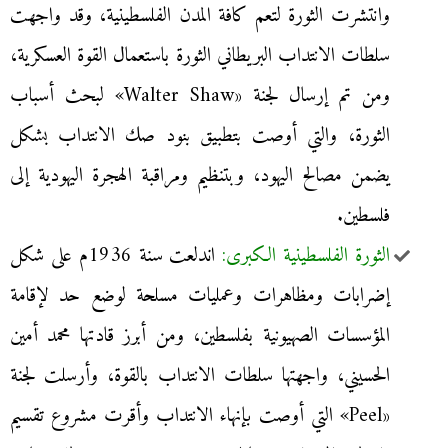
وانتشرت الثورة لتعم كافة المدن الفلسطينية، وقد واجهت
سلطات الانتداب البريطاني الثورة باستعمال القوة العسكرية،
ومن تم إرسال لجنة «Walter Shaw» لبحث أسباب
الثورة، والتي أوصت بتطبيق بنود صك الانتداب بشكل
يضمن مصالح اليهود، وبتنظيم ومراقبة الهجرة اليهودية إلى
فلسطين.
الثورة الفلسطينية الكبرى:
اندلعت سنة 1936م على شكل
إضرابات ومظاهرات وعمليات مسلحة لوضع حد لإقامة
المؤسسات الصهيونية بفلسطين، ومن أبرز قادتها محمد أمين
الحسيني، واجهتها سلطات الانتداب بالقوة، وأرسلت لجنة
«Peel» التي أوصت بإنهاء الانتداب وأقرت مشروع تقسيم