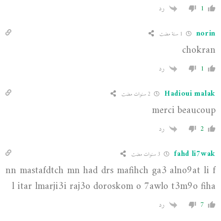
1
رد
norin
1 سنة مضت
chokran
1
رد
Hadioui malak
2 سنوات مضت
merci beaucoup
2
رد
fahd li7wak
3 سنوات مضت
nn mastafdtch mn had drs mafihch ga3 alno9at li f
l itar lmarji3i raj3o doroskom o 7awlo t3m9o fiha
7
رد