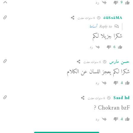
9
رد
õüSsåMĀ
6 سنوات مضت
Reply to
أسـامة
شكرا جزيلا لكم
6
رد
حسن مارس
6 سنوات مضت
شكرا لكم يعجز اللسان عن الكلام
4
رد
Saad hd
6 سنوات مضت
Chokran bzF ?
4
رد