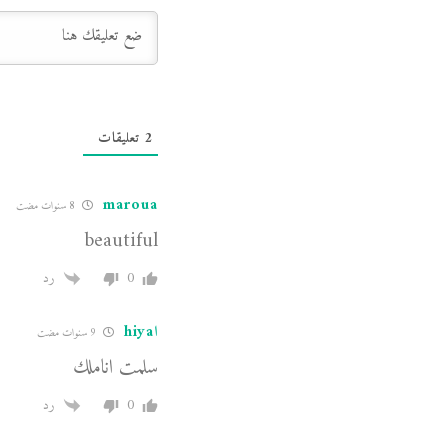
2
تعليقات
maroua
8 سنوات مضت
beautiful
0
رد
اhiya
9 سنوات مضت
سلمت اناملك
0
رد