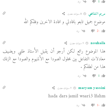
1
رد
مريم الشافعي
8 سنوات مضت
موضوع جميل تابعو بافادتي و افادة الاخرين وفقكم الله
-2
رد
nouhaila
9 سنوات مضت
هذا الموضوع رائع لكن أرجو أن يقبل الأستاذ طلبي ويضيف
معادلات التفاعل بين محلول الصودا مع الألمنيوم والصودا مع الزنك
هذا من لطفكم .
1
رد
maryam yassini
9 سنوات مضت
hada dars jamil wsari3 lfahm
-1
رد