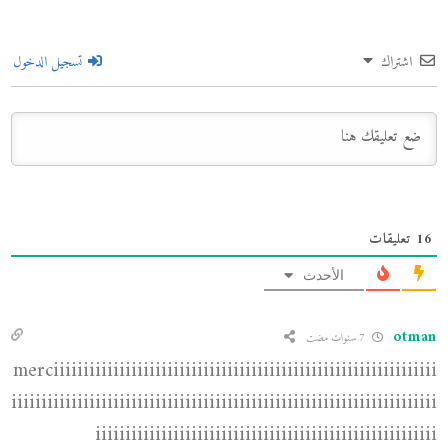
اشتراك
تسجيل الدخول
16
تعليقات
الأحدث
otman
7 سنوات مضت
merciiiiiiiiiiiiiiiiiiiiiiiiiiiiiiiiiiiiiiiiiiiiiiiiiiiiiiiiiiiiiiii
iiiiiiiiiiiiiiiiiiiiiiiiiiiiiiiiiiiiiiiiiiiiiiiiiiiiiiiiiiiiiiiiiiiiiii
iiiiiiiiiiiiiiiiiiiiiiiiiiiiiiiiiiiiiiiiiiiiiiiiiiiiiiiii