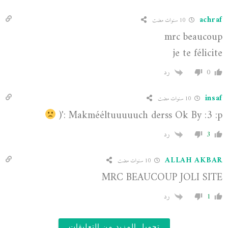
achraf
10 سنوات مضت
mrc beaucoup
je te félicite
0
رد
insaf
10 سنوات مضت
Makmééltuuuuuch derss Ok By :3 :p :'(
3
رد
ALLAH AKBAR
10 سنوات مضت
MRC BEAUCOUP JOLI SITE
1
رد
تحميل المزيد من التعليقات