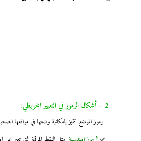
2 – أشكال الرموز في التعبير الخريطي:
رموز الموضع: تتميز بامكانية وضعها في مواقعها ال
الرموز الهندسية:
مثل النقط المرقمة التي تعبر عن الارتفاع ▪1000م أو ◙