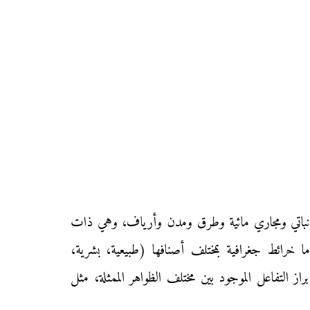
باتي ومجاري مائية وطرق ومدن وأرياف، وهي ذات
عينة جد متنوعة، فهي إما خرائط جغرافية بمختلف أصنافها (طبيعية، بشرية،
ز التفاعل الموجود بين مختلف الظواهر الممثلة، مثل