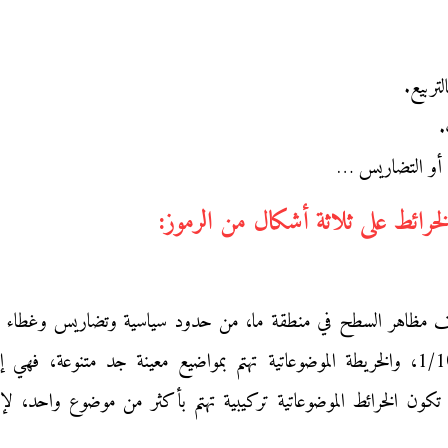
تربيع.
.
ية أو التضاريس …
ف مظاهر السطح في منطقة ما، من حدود سياسية وتضاريس وغطاء ن
مقاييس متنوعة، أهمها: مقياس 1/50000 و1/100000، والخريطة الموضوعاتية تهتم بمواضيع م
تكون الخرائط الموضوعاتية تركيبية تهتم بأكثر من موضوع واحد، لإبرا