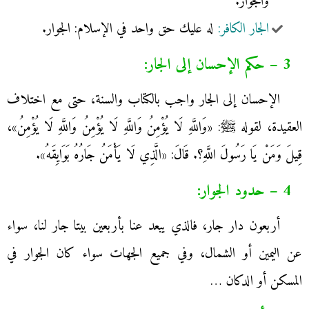
والجوار.
الجار الكافر:
له عليك حق واحد في الإسلام: الجوار.
3 – حكم الإحسان إلى الجار:
الإحسان إلى الجار واجب بالكتاب والسنة، حتى مع اختلاف
العقيدة، لقوله ﷺ: «وَاللَّهِ لَا يُؤْمِنُ وَاللَّهِ لَا يُؤْمِنُ وَاللَّهِ لَا يُؤْمِنُ»،
قِيلَ وَمَنْ يَا رَسُولَ اللَّهِ؟. قَالَ: «الَّذِي لَا يَأْمَنُ جَارُهُ بَوَايِقَهُ».
4 – حدود الجوار:
أربعون دار جار، فالذي يبعد عنا بأربعين بيتا جار لنا، سواء
عن اليمين أو الشمال، وفي جميع الجهات سواء كان الجوار في
المسكن أو الدكان …