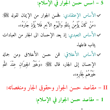
5 – أسس حسن الجوار في الإسلام:
الأساس الإعتقادي:
فحسن الجوار من الإيمان لقوله ﷺ:
«مَنْ كَانَ يُؤْمِنُ بِاللَّهِ وَالْيَوْمِ الآخِرِ فَلا يُؤْذِ جَارَهُ».
الأساس التعبدي:
إذ يعد الإحسان الى الجار من العبادات
يثاب فاعلها.
الأساس الأخلاقي:
فمن حسن الأخلاق ومن جماله
الإحسان إلى الجار، قال ﷺ: «وَخَيْرُ الجِيرَانِ عِنْدَ اللهِ
خَيْرُهُمْ لِجَارِهِ».
II – مقاصد حسن الجوار وحقوق الجار ومنغصاته:
1 – مقاصد حسن الجوار في الإسلام: