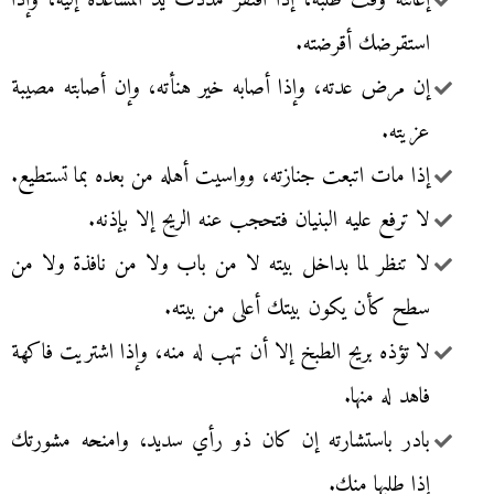
إعانته وقت طلبه، إذا افتقر مددت يد المساعدة إليه، وإذا
استقرضك أقرضته.
إن مرض عدته، وإذا أصابه خير هنأته، وإن أصابته مصيبة
عزيته.
إذا مات اتبعت جنازته، وواسيت أهله من بعده بما تستطيع.
لا ترفع عليه البنيان فتحجب عنه الريح إلا بإذنه.
لا تنظر لما بداخل بيته لا من باب ولا من نافذة ولا من
سطح كأن يكون بيتك أعلى من بيته.
لا تؤذه بريح الطبخ إلا أن تهب له منه، وإذا اشتريت فاكهة
فاهد له منها.
بادر باستشارته إن كان ذو رأي سديد، وامنحه مشورتك
إذا طلبها منك.