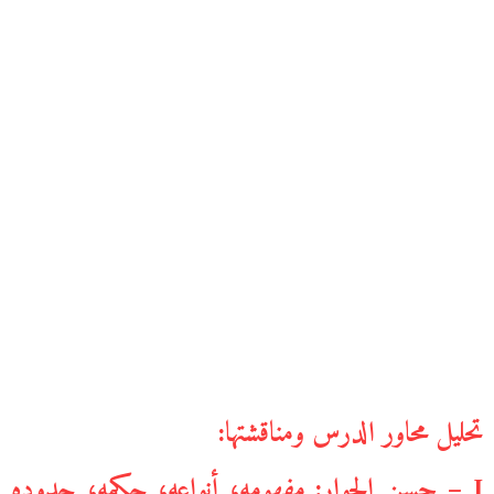
تحليل محاور الدرس ومناقشتها:
I – حسن الجوار: مفهومه، أنواعه، حكمه، حدوده