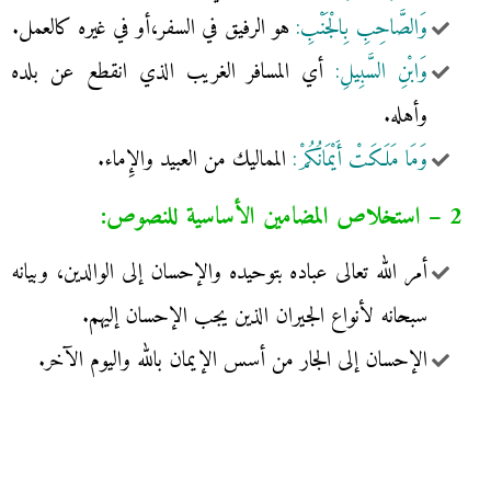
وَالصَّاحِبِ بِالْجَنْبِ:
هو الرفيق في السفر،أو في غيره كالعمل.
وَابْنِ السَّبِيلِ:
أي المسافر الغريب الذي انقطع عن بلده
وأهله.
وَمَا مَلَكَتْ أَيْمَانُكُمْ:
المماليك من العبيد والإِماء.
2 – استخلاص المضامين الأساسية للنصوص:
أمر الله تعالى عباده بتوحيده والإحسان إلى الوالدين، وبيانه
سبحانه لأنواع الجيران الذين يجب الإحسان إليهم.
الإحسان إلى الجار من أسس الإيمان بالله واليوم الآخر.