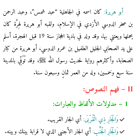
أبو هريرة:
كان اسمه في الجاهلية “عبد شمس”، وعبد الرحمن
بن صخر الدوسي الأزدي في الإسلام، ولقبه أبو هريرة لهِرَّة كان
يحملها ويعتني بها، وقد ولد في بادية الحجاز سنة 19 قبل الهجرة، أسلم
على يد الصحابي الجليل الطفيل بن عمرو الدوسي، أبو هريرة من كبار
الصحابة، وأكثرهم رواية لحديث رسول الله ﷺ، وقد تُوُفِّي بالمدينة
سنة سبع وخمسين، وله من العمر ثمانٍ وسبعون سنة.
II – فهم النصوص:
1 – مدلولات الألفاظ والعبارات:
وَالْجَارِ ذِي الْقُرْبَى:
أي الجار القريب.
وَالْجَارِ الْجُنُبِ:
أي الجار الأجنبي الذي لا قرابة بينك وبينه.