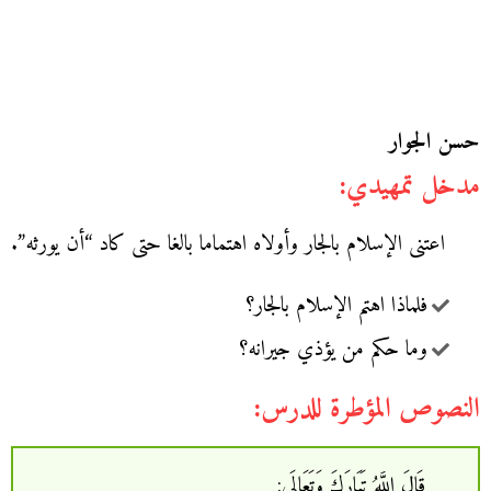
حسن الجوار
مدخل تمهيدي:
اعتنى الإسلام بالجار وأولاه اهتماما بالغا حتى كاد “أن يورثه”.
فلماذا اهتم الإسلام بالجار؟
وما حكم من يؤذي جيرانه؟
النصوص المؤطرة للدرس:
قَالَ اللَّهُ تَبَارَكَ وَتَعَالَى: