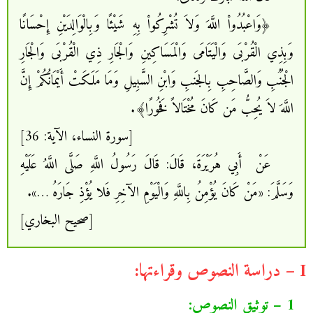
﴿وَاعْبُدُواْ اللَّهَ وَلاَ تُشْرِكُواْ بِهِ شَيْئًا وَبِالْوَالِدَيْنِ إِحْسَانًا
وَبِذِي الْقُرْبَى وَالْيَتَامَى وَالْمَسَاكِينِ وَالْجَارِ ذِي الْقُرْبَى وَالْجَارِ
الْجُنُبِ وَالصَّاحِبِ بِالجَنبِ وَابْنِ السَّبِيلِ وَمَا مَلَكَتْ أَيْمَانُكُمْ إِنَّ
اللَّهَ لاَ يُحِبُّ مَن كَانَ مُخْتَالاً فَخُورًا﴾.
[سورة النساء، الآية: 36]
عَنْ أَبِي هُرَيْرَةَ، قَالَ: قَالَ رَسُولُ اللَّهِ صَلَّى اللَّهُ عَلَيْهِ
وَسَلَّمَ: «مَنْ كَانَ يُؤْمِنُ بِاللَّهِ وَالْيَوْمِ الآخِرِ فَلا يُؤْذِ جَارَهُ …».
[صحيح البخاري]
I – دراسة النصوص وقراءتها:
1 – توثيق النصوص: