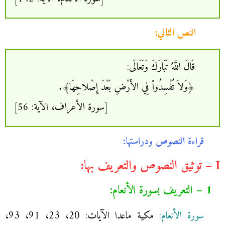
النص الثاني:
قَالَ اللَّهُ تَبَارَكَ وَتَعَالَى:
﴿وَلاَ تُفْسِدُواْ فِي الأَرْضِ بَعْدَ إِصْلاحِهَا﴾.
[سورة الأعراف، الآية: 56]
قراءة النصوص ودراستها:
I – توثيق النصوص والتعريف بها:
1 – التعريف بسورة الأنعام:
سورة الأنعام:
مكية ماعدا الآيات: 20، 23، 91، 93،