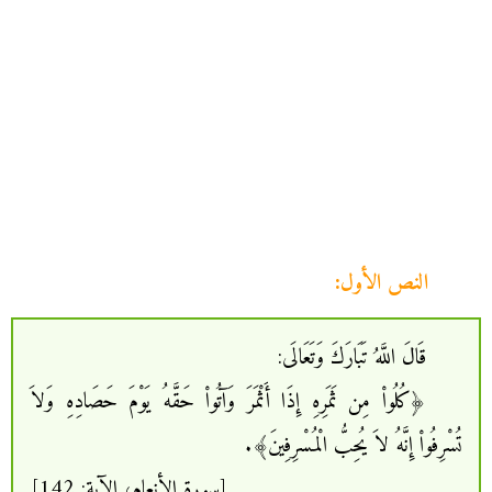
النص الأول:
قَالَ اللَّهُ تَبَارَكَ وَتَعَالَى:
﴿كُلُواْ مِن ثَمَرِهِ إِذَا أَثْمَرَ وَآتُواْ حَقَّهُ يَوْمَ حَصَادِهِ وَلاَ
تُسْرِفُواْ إِنَّهُ لاَ يُحِبُّ الْمُسْرِفِينَ﴾.
[سورة الأنعام، الآية: 142]