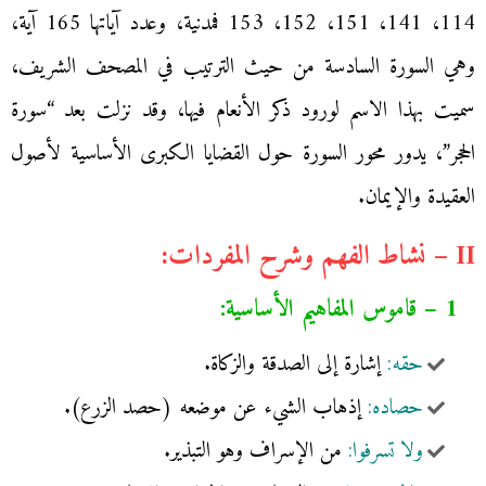
114، 141، 151، 152، 153 فمدنية، وعدد آياتها 165 آية،
وهي السورة السادسة من حيث الترتيب في المصحف الشريف،
سميت ‏بهذا الاسم ‏لورود ‏ذكر ‏الأنعام ‏فيها، وقد نزلت بعد “سورة
الحجر”، يدور محور السورة حول القضايا الكبرى الأساسية لأصول
العقيدة والإيمان.
II – نشاط الفهم وشرح المفردات:
1 – قاموس المفاهيم الأساسية:
حقه:
إشارة إلى الصدقة والزكاة.
حصاده:
إذهاب الشيء عن موضعه (حصد الزرع).
ولا تسرفوا:
من الإسراف وهو التبذير.