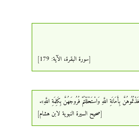
[سورة البقرة، الآية: 179]
ُمُوهُنَّ بِأَمَانَةِ اللَّهِ وَاسْتَحْلَلْتُمْ فُرُوجَهُنَّ بِكَلِمَةِ اللَّهِ».
[صحيح السيرة النبوية لابن هشام]