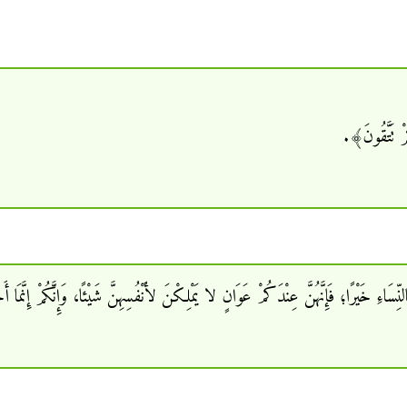
ْ تَتَّقُونَ﴾.
سَاءِ خَيْرًا؛ فَإِنَّهُنَّ عِنْدَكُمْ عَوَانٍ لا يَمْلِكْنَ لأَنْفُسِهِنَّ شَيْئًا، وَإِنَّكُمْ إِنَّمَا أَخَذْت