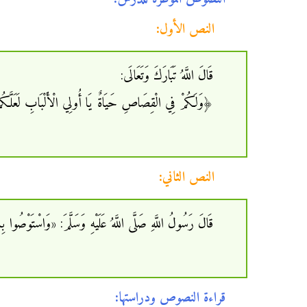
النص الأول:
قَالَ اللَّهُ تَبَارَكَ وَتَعَالَى:
﴿وَلَكُمْ فِي الْقِصَاصِ حَيَاةٌ يَا أُولِي الْأَلْبَابِ لَعَلَّكُم
النص الثاني:
قَالَ رَسُولُ اللَّهِ صَلَّى اللَّهُ عَلَيْهِ وَسَلَّمَ: «وَاسْتَوْصُوا بِالنِّ
قراءة النصوص ودراستها: