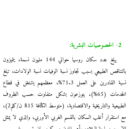
2- الخصوصيات البشرية:
يبلغ عدد سكان روسيا حوالي 144 مليون نسمة، يتميزون
بالتناقص الطبيعي بسبب تجاوز نسبة الوفيات نسبة الولادات، تبلغ
نسبة القادرين على العمل 71.3%، معظمهم يشتغل في قطاع
الخدمات (65%)، يتوزعون بشكل متفاوت حسب الظروف
الطبيعية والتاريخية والاقتصادية، (متوسط الكثافة 815 ن/كلم2)،
مع استقرار أغلب السكان بالقسم الغربي الأوربي، والذي لا يمثل