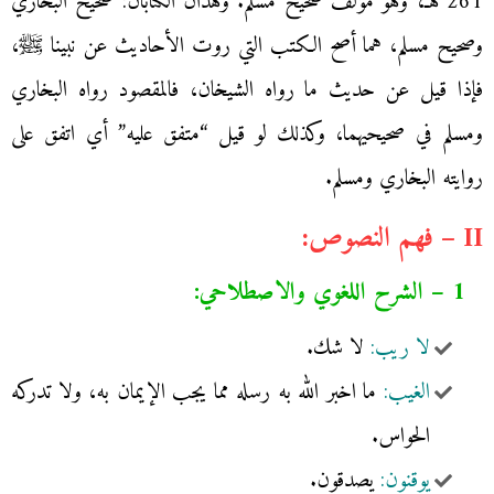
261 هـ، وهو مؤلف صحيح مسلم. وهذان الكتابان: صحيح البخاري
وصحيح مسلم، هما أصح الكتب التي روت الأحاديث عن نبينا ﷺ،
فإذا قيل عن حديث ما رواه الشيخان، فالمقصود رواه البخاري
ومسلم في صحيحيهما، وكذلك لو قيل “متفق عليه” أي اتفق على
روايته البخاري ومسلم.
II – فهم النصوص:
1 – الشرح اللغوي والاصطلاحي:
لا ريب:
لا شك.
الغيب:
ما اخبر الله به رسله مما يجب الإيمان به، ولا تدركه
الحواس.
يوقنون:
يصدقون.