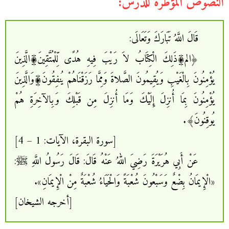
النصوص المؤطرة للدرس:
قَالَ اللَّهُ تَبَارَكَ وَتَعَالَى:
﴿الم۩ذَلِكَ الْكِتَابُ لاَ رَيْبَ فِيهِ هُدًى لِّلْمُتَّقِينَ۩الَّذِينَ
يُؤْمِنُونَ بِالْغَيْبِ وَيُقِيمُونَ الصَّلاةَ وَمِمَّا رَزَقْنَاهُمْ يُنفِقُونَ۩وَالَّذِينَ
يُؤْمِنُونَ بِمَا أُنزِلَ إِلَيْكَ وَمَا أُنزِلَ مِن قَبْلِكَ وَبِالآخِرَةِ هُمْ
يُوقِنُونَ﴾.
[سورة البقرة، الآيات: 1 – 4]
عَنْ أَبِي هُرَيْرَةَ رَضِيَ اللهُ عَنْهُ قَالَ: قَالَ رَسُولُ اللَّهِ ﷺ:
«الْإِيمَانُ بِضْعٌ وَسَبْعُونَ شُعْبَةً وَالْحَيَاءُ شُعْبَةٌ مِنْ الْإِيمَانِ».
[أخرجه الشيخان]