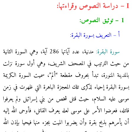
I – دراسة النصوص وقراءتها:
1 – توثيق النصوص:
أ – التعريف بسورة البقرة:
سورة البقرة:
مدنية، عدد آياتها 286 آية، وهي السورة الثانية
من حيث الترتيب في المصحف الشريف، وهي أول سورة نزلت
بالمدينة المنورة، تبدأ بحروف مقطعة “ألم”، سميت السورة الكريمة
بسورة البقرة إحياء لذكرى تلك المعجزة الباهرة التي ظهرت في زمن
موسى عليه السلام، حيث قتل شخص من بني إسرائيل ولم يعرفوا
قاتله، فعرضوا الأمر على موسى لعله يعرف القاتل، فأوحى الله إليه
أن يأمرهم بذبح بقرة وأن يضربوا الميت بجزء منها فيحيا بإذن الله