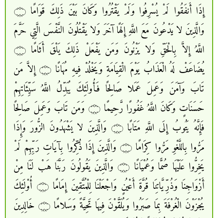
إِذَا أَنفَقُوا لَمْ يُسْرِفُوا وَلَمْ يَقْتُرُوا وَكَانَ بَيْنَ ذَلِكَ قَوَامًا ۝
وَالَّذِينَ لا يَدْعُونَ مَعَ اللَّهِ إِلَهًا آخَرَ وَلا يَقْتُلُونَ النَّفْسَ الَّتِي حَرَّمَ
اللَّهُ إِلاَّ بِالْحَقِّ وَلا يَزْنُونَ وَمَن يَفْعَلْ ذَلِكَ يَلْقَ أَثَامًا ۝
يُضَاعَفْ لَهُ الْعَذَابُ يَوْمَ الْقِيَامَةِ وَيَخْلُدْ فِيهِ مُهَانًا ۝ إِلاَّ مَن
تَابَ وَآمَنَ وَعَمِلَ عَمَلا صَالِحًا فَأُولَئِكَ يُبَدِّلُ اللَّهُ سَيِّئَاتِهِمْ
حَسَنَاتٍ وَكَانَ اللَّهُ غَفُورًا رَّحِيمًا ۝ وَمَن تَابَ وَعَمِلَ صَالِحًا
فَإِنَّهُ يَتُوبُ إِلَى اللَّهِ مَتَابًا ۝ وَالَّذِينَ لا يَشْهَدُونَ الزُّورَ وَإِذَا
مَرُّوا بِاللَّغْوِ مَرُّوا كِرَامًا ۝ وَالَّذِينَ إِذَا ذُكِّرُوا بِآيَاتِ رَبِّهِمْ لَمْ
يَخِرُّوا عَلَيْهَا صُمًّا وَعُمْيَانًا ۝ وَالَّذِينَ يَقُولُونَ رَبَّنَا هَبْ لَنَا مِنْ
أَزْوَاجِنَا وَذُرِّيَّاتِنَا قُرَّةَ أَعْيُنٍ وَاجْعَلْنَا لِلْمُتَّقِينَ إِمَامًا ۝ أُوْلَئِكَ
يُجْزَوْنَ الْغُرْفَةَ بِمَا صَبَرُوا وَيُلَقَّوْنَ فِيهَا تَحِيَّةً وَسَلامًا ۝ خَالِدِينَ