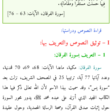
فِيهَا حَسُنَتْ مُسْتَقَرًّا وَمُقَامًا﴾.
[سورة الفرقان، الآيات: 63 – 76]
قراءة النصوص ودراستها:
I – توثيق النصوص والتعريف بها:
1 – التعريف بسورة الفرقان:
سورة الفرقان:
مكية، ماعدا الآيات: 68، 69، 70 فمدنية،
وعدد آياتها 77 آية، ترتيبها 25 في المصحف الشريف، نزلت بعد
“سورة يس”، وقد سميت بهذا الاسم ‏‏لأن ‏الله ‏تعالى ‏ذكر ‏فيها ‏هذا
‏الكتاب ‏المجيد ‏الذي ‏أنزله ‏على ‏عبده ‏محمد ﷺ،‏ يدور محور السورة
حول إثبات صدق القرآن، وصحة الرسالة المحمدية، وحول عقيدة