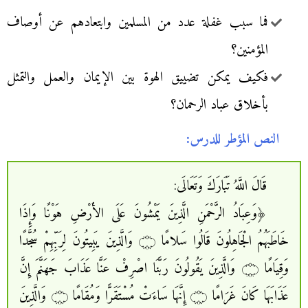
فما سبب غفلة عدد من المسلمين وابتعادهم عن أوصاف
المؤمنين؟
فكيف يمكن تضييق الهوة بين الإيمان والعمل والتمثل
بأخلاق عباد الرحمان؟
النص المؤطر للدرس:
قَالَ اللَّهُ تَبَارَكَ وَتَعَالَى:
﴿وَعِبَادُ الرَّحْمَنِ الَّذِينَ يَمْشُونَ عَلَى الأَرْضِ هَوْنًا وَإِذَا
خَاطَبَهُمُ الْجَاهِلُونَ قَالُوا سَلامًا ۝ وَالَّذِينَ يَبِيتُونَ لِرَبِّهِمْ سُجَّدًا
وَقِيَامًا ۝ وَالَّذِينَ يَقُولُونَ رَبَّنَا اصْرِفْ عَنَّا عَذَابَ جَهَنَّمَ إِنَّ
عَذَابَهَا كَانَ غَرَامًا ۝ إِنَّهَا سَاءَتْ مُسْتَقَرًّا وَمُقَامًا ۝ وَالَّذِينَ