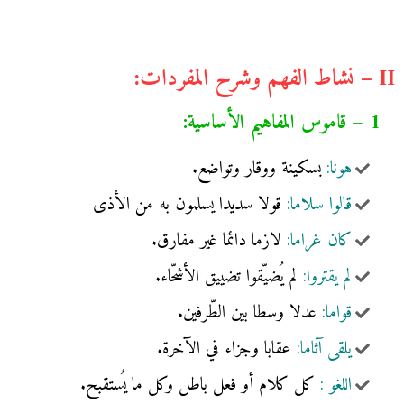
II – نشاط الفهم وشرح المفردات:
1 – قاموس المفاهيم الأساسية:
هونا:
بسكينة ووقار وتواضع.
قالوا سلاما:
قولا سديدا يسلمون به من الأذى
كان غراما:
لازما دائما غير مفارق.
لم يقتروا:
لم يُضيّقوا تضييق الأشحّاء.
قواما:
عدلا وسطا بين الطّرفين.
يلقى آثاما:
عقابا وجزاء في الآخرة.
اللغو :
كل كلام أو فعل باطل وكل ما يُستقبح.