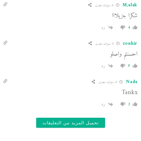
M,alak
6 سنوات مضت
شكرا جزيلااا
4
رد
zouhir
6 سنوات مضت
احسنتم واصلو
9
رد
Nada
6 سنوات مضت
Tankx
3
رد
تحميل المزيد من التعليقات