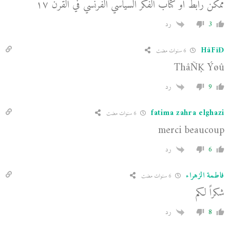
ممكن رابط او كتاب الفكر السياسي الفرنسي في القرن ١٧
3
رد
HãFîĐ
6 سنوات مضت
ThâÑĶ Ýøû
9
رد
fatima zahra elghazi
6 سنوات مضت
merci beaucoup
6
رد
فاطمة الزهراء
6 سنوات مضت
شكراً لكم
8
رد