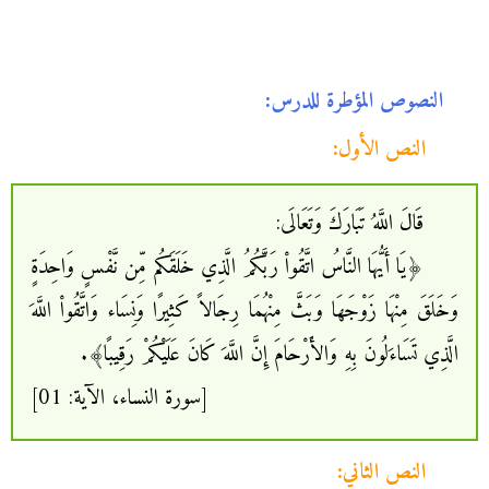
النصوص المؤطرة للدرس:
النص الأول:
قَالَ اللَّهُ تَبَارَكَ وَتَعَالَى:
﴿يَا أَيُّهَا النَّاسُ اتَّقُواْ رَبَّكُمُ الَّذِي خَلَقَكُم مِّن نَّفْسٍ وَاحِدَةٍ
وَخَلَقَ مِنْهَا زَوْجَهَا وَبَثَّ مِنْهُمَا رِجَالاً كَثِيرًا وَنِسَاء وَاتَّقُواْ اللَّهَ
الَّذِي تَسَاءَلُونَ بِهِ وَالأَرْحَامَ إِنَّ اللَّهَ كَانَ عَلَيْكُمْ رَقِيبًا﴾.
[سورة النساء، الآية: 01]
النص الثاني: