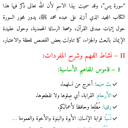
“سورة يس”، وقد سميت بهذا الاسم ‏‏لأن ‏الله ‏تعالى ‏ذكر ‏فيها ‏هذا
‏الكتاب ‏المجيد ‏الذي ‏أنزله ‏على ‏عبده ‏محمد ﷺ،‏ يدور محور السورة
حول إثبات صدق القرآن، وصحة الرسالة المحمدية، وحول عقيدة
الإيمان بالبعث والجزاء، كما تناولت بعض القصص للعظة والاعتبار.
II – نشاط الفهم وشرح المفردات:
1 – قاموس المفاهيم الأساسية:
بث منهما:
أخرج من نسلهما.
الأرحام:
القرابة، أي صِلوها ولا تقطعوها.
رقيبا:
مُطَّلِعا وحافظا لأعمالكم.
نَسَبًا:
قرابة الإنسان: الأبوة والبنوة والأخوة والعمومة …