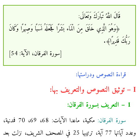
قَالَ اللَّهُ تَبَارَكَ وَتَعَالَى:
﴿وَهُوَ الَّذِي خَلَقَ مِنَ الْمَاء بَشَرًا فَجَعَلَهُ نَسَبًا وَصِهْرًا وَكَانَ
رَبُّكَ قَدِيرًا﴾.
[سورة الفرقان، الآية: 54]
قراءة النصوص ودراستها:
I – توثيق النصوص والتعريف بها:
1 – التعريف بسورة الفرقان:
سورة الفرقان:
مكية، ماعدا الآيات: 68، 69، 70 فمدنية،
وعدد آياتها 77 آية، ترتيبها 25 في المصحف الشريف، نزلت بعد