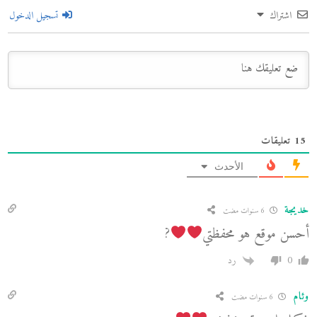
اشتراك
تسجيل الدخول
15
تعليقات
الأحدث
خديجة
6 سنوات مضت
أحسن موقع هو محفظتي
?
0
رد
وئام
6 سنوات مضت