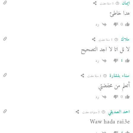
ايمان
1 سنة مضت
ھدا خاطئ
0
رد
ملاك
1 سنة مضت
لا لل اتا لا اجد التصحيح
1
رد
سناء بنشارة
1 سنة مضت
أتعلم من محفضتي
0
رد
احمد الصديقي
5 سنوات مضت
Waw hada rai3e