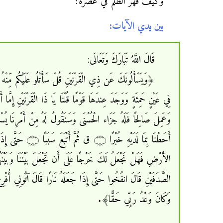
وكيف قهر الظلم في عصره؟
بين يدي الآيات:
قَالَ اللَّهُ تَبَارَكَ وَتَعَالَى:
وَكَانَ وَعْدُ رَبِّي حَقًّا﴾.