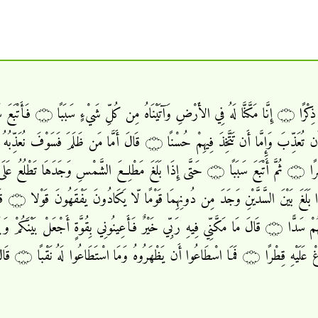
أَحَطْنَ
الصَّدَفَيْنِ ق