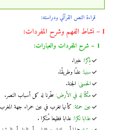
قراءة النص القرآني ودراسته:
I – نشاط الفهم وشرح المفردات:
1 – شرح المفردات والعبارات:
ذِكرا:
خبرا.
سببا:
علمًا وطريقًا.
الحسنى:
الجنة.
مكّنّا له في الأرض:
سخّرنا له كل أسباب النصر.
عين حمئة:
كأنها تغرب في عين حمراء جهة المغرب 
عذابا نكرا:
عذابا فظيعا مُنكرا .