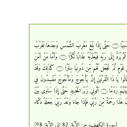
﴿وَيَسْأَلُونَكَ عَن ذِي الْقَرْنَيْنِ قُلْ سَأَتْلُو عَلَيْكُم مِّنْهُ ذِكْرًا ۝ إِنَّا مَكَّنَّا لَهُ فِي الأَرْضِ وَآتَيْنَاهُ مِن كُلِّ شَيْءٍ سَبَبًا ۝ فَأَتْبَعَ سَبَبًا ۝ حَتَّى إِذَا بَلَغَ مَغْرِبَ الشَّمْسِ وَجَدَهَا تَغْرُبُ
فِي عَيْنٍ حَمِئَةٍ وَوَجَدَ عِندَهَا قَوْمًا قُلْنَا يَا ذَا الْقَرْنَيْنِ إِمَّا أَن تُعَذِّبَ وَإِمَّا أَن تَتَّخِذَ فِيهِمْ حُسْنًا ۝ قَالَ أَمَّا مَن ظَلَمَ فَسَوْفَ نُعَذِّبُهُ ثُمَّ يُرَدُّ إِلَى رَبِّهِ فَيُعَذِّبُهُ عَذَابًا نُّكْرًا ۝ وَأَمَّا مَنْ آمَنَ
وَعَمِلَ صَالِحًا فَلَهُ جَزَاء الْحُسْنَى وَسَنَقُولُ لَهُ مِنْ أَمْرِنَا يُسْرًا ۝ ثُمَّ أَتْبَعَ سَبَبًا ۝ حَتَّى إِذَا بَلَغَ مَطْلِعَ الشَّمْسِ وَجَدَهَا تَطْلُعُ عَلَى قَوْمٍ لَّمْ نَجْعَل لَّهُم مِّن دُونِهَا سِتْرًا ۝ كَذَلِكَ وَقَدْ
ا بِمَا لَدَيْهِ خُبْرًا ۝ ق ثُمَّ أَتْبَعَ سَبَبًا ۝ حَتَّى إِذَا بَلَغَ بَيْنَ السَّدَّيْنِ وَجَدَ مِن دُونِهِمَا قَوْمًا لّا يَكَادُونَ يَفْقَهُونَ قَوْلا ۝ قَالُوا يَا ذَا الْقَرْنَيْنِ إِنَّ يَأْجُوجَ وَمَأْجُوجَ مُفْسِدُونَ فِي
الأَرْضِ فَهَلْ نَجْعَلُ لَكَ خَرْجًا عَلَى أَن تَجْعَلَ بَيْنَنَا وَبَيْنَهُمْ سَدًّا ۝ قَالَ مَا مَكَّنِّي فِيهِ رَبِّي خَيْرٌ فَأَعِينُونِي بِقُوَّةٍ أَجْعَلْ بَيْنَكُمْ وَبَيْنَهُمْ رَدْمًا ۝ آتُونِي زُبَرَ الْحَدِيدِ حَتَّى إِذَا سَاوَى بَيْنَ
َالَ انفُخُوا حَتَّى إِذَا جَعَلَهُ نَارًا قَالَ آتُونِي أُفْرِغْ عَلَيْهِ قِطْرًا ۝ فَمَا اسْطَاعُوا أَن يَظْهَرُوهُ وَمَا اسْتَطَاعُوا لَهُ نَقْبًا ۝ قَالَ هَذَا رَحْمَةٌ مِّن رَّبِّي فَإِذَا جَاءَ وَعْدُ رَبِّي جَعَلَهُ دَكَّاء
[سورة الكهف، من الآية: 82 إلى الآية: 98]