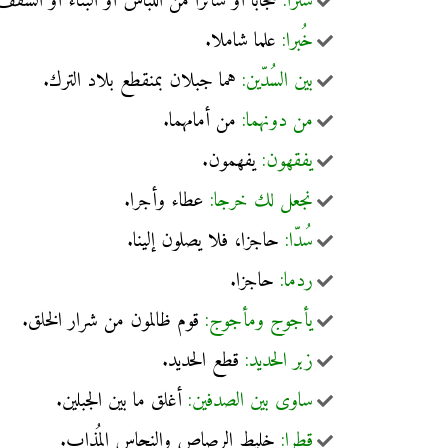
سترا:
حجابا أو ساترا من اللباس أو البناء أو السقف
خُبرا:
علما شاملا.
بين السُدّين:
هما جبلان بمنقطع بلاد الترك.
من دونهما:
من أمامهما.
يفقهون:
يفهمون.
نجعل لك خرجا:
عطاء وأجرا.
سُدّا:
حاجزا، فلا يصلون إلينا.
ردما:
حاجزا.
يأجوج ومأجوج:
قوم ظالمون من شرار الخلق.
زبر الحديد:
قطع الحديد.
ساوى بين الصدفين:
أغلق ما بين الجبلين.
قطرا:
خليط الرصاص والنحاس المُذاب.