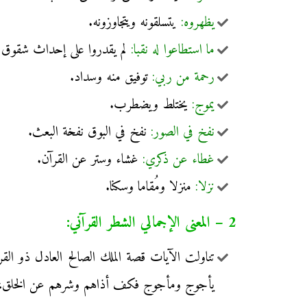
يظهروه:
يتسلقونه ويتجاوزونه.
ما استطاعوا له نقبا:
لم يقدروا على إحداث شقوق أو
رحمة من ربي:
توفيق منه وسداد.
يموج:
يختلط ويضطرب.
نفخ في الصور:
نفخ في البوق نفخة البعث.
غطاء عن ذكري:
غشاء وستر عن القرآن.
نزلا:
منزلا ومُقاما وسكنا.
2 – المعنى الإجمالي الشطر القرآني:
تناولت الآيات قصة الملك الصالح العادل ذو ال
يأجوج ومأجوج فكف أذاهم وشرهم عن الخلق، واخت